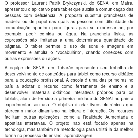
O professor Laurant Patrik Brykczynski, do SENAI em Mafra,
apresentou o aplicativo para tablet que auxilia a comunicação das
pessoas com deficiência. A proposta substitui pranchetas de
madeira ou de papel nas quais as pessoas com dificuldade de
comunicação apontam para figuras para se expressar ao, por
exemplo, pedir comida ou água. Na prancheta física, as
expressões são limitadas a uma determinada quantidade de
páginas. O tablet permite o uso de sons e imagens em
movimento e amplia o “vocabulário”, criando conexões com
outras expressões ou ações.
A equipe do SENAI em Tubarão apresentou seu trabalho de
desenvolvimento de conteúdos para tablet como recurso didático
para a educação profissional. A escola é uma das primeiras no
país a adotar o recurso como ferramenta de ensino e a
desenvolver materiais didáticos interativos próprios para os
tablets, além de ter sido a primeira unidade do SENAI no país a
experimentar seu uso. O objetivo é criar livros eletrônicos que
ofereçam maior dinamismo na leitura e interação. Os recursos
facilitam outras aplicações, como a Realidade Aumentada e
apostilas interativas. O projeto não está focado apenas na
tecnologia, mas também na metodologia para utilizá-la da melhor
forma no processo de ensino- aprendizagem.