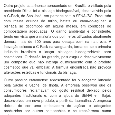
Outro projeto catarinense apresentado em Brasília e visitado pela
presidente Dilma foi a bisnaga biodegradável, desenvolvida pela
a C-Pack, de São José, em parceria com o SENAI/SC. Produzida
com resina oriunda do milho, batata ou cana-de-açúcar, a
bisnaga se decompõe em alguns meses, em condições de
compostagem adequadas. O ganho ambiental é consistente,
tendo em vista que a maioria dos polímeros utilizados atualmente
demora mais de 100 anos para desaparecer na natureza. A
inovação colocou a C-Pack na vanguarda, tornando-se a primeira
indústria brasileira a lançar bisnagas biodegradáveis para
cosméticos. O desafio foi grande, pois exigiu o desenvolvimento
um composto que não interaja quimicamente com o produto
cosmético que vai embalar. A fórmula encontrada não provoca
alterações estéticas e funcionais da bisnaga.
Outro produto catarinense apresentado foi o adoçante lançado
pela Sachê e Sachê, de Ilhota. A empresa observou que os
consumidores reclamavam do gosto residual deixado pelos
adoçantes tradicionais e, com a ajuda do SENAI em Itajaí,
desenvolveu um novo produto, a partir da taumatina. A empresa
deixou de ser uma embaladora de açúcar e adoçantes
produzidos por outras companhias e se transformou numa