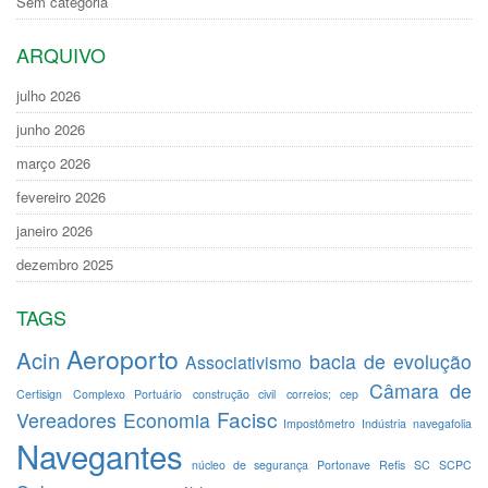
Sem categoria
ARQUIVO
julho 2026
junho 2026
março 2026
fevereiro 2026
janeiro 2026
dezembro 2025
TAGS
Aeroporto
Acin
bacia de evolução
Associativismo
Câmara de
Certisign
Complexo Portuário
construção civil
correios; cep
Facisc
Vereadores
Economia
Impostômetro
Indústria
navegafolia
Navegantes
núcleo de segurança
Portonave
Refis
SC
SCPC