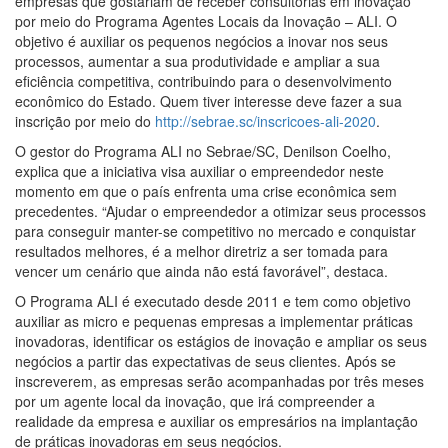
empresas que gostariam de receber consultorias em inovação
por meio do Programa Agentes Locais da Inovação – ALI. O
objetivo é auxiliar os pequenos negócios a inovar nos seus
processos, aumentar a sua produtividade e ampliar a sua
eficiência competitiva, contribuindo para o desenvolvimento
econômico do Estado. Quem tiver interesse deve fazer a sua
inscrição por meio do
http://sebrae.sc/inscricoes-ali-2020
.
O gestor do Programa ALI no Sebrae/SC, Denilson Coelho,
explica que a iniciativa visa auxiliar o empreendedor neste
momento em que o país enfrenta uma crise econômica sem
precedentes. “Ajudar o empreendedor a otimizar seus processos
para conseguir manter-se competitivo no mercado e conquistar
resultados melhores, é a melhor diretriz a ser tomada para
vencer um cenário que ainda não está favorável”, destaca.
O Programa ALI é executado desde 2011 e tem como objetivo
auxiliar as micro e pequenas empresas a implementar práticas
inovadoras, identificar os estágios de inovação e ampliar os seus
negócios a partir das expectativas de seus clientes. Após se
inscreverem, as empresas serão acompanhadas por três meses
por um agente local da inovação, que irá compreender a
realidade da empresa e auxiliar os empresários na implantação
de práticas inovadoras em seus negócios.