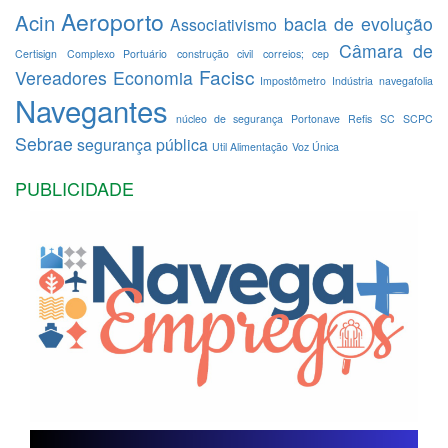
Aeroporto
Acin
bacia de evolução
Associativismo
Câmara de
Certisign
Complexo Portuário
construção civil
correios; cep
Facisc
Vereadores
Economia
Impostômetro
Indústria
navegafolia
Navegantes
núcleo de segurança
Portonave
Refis
SC
SCPC
Sebrae
segurança pública
Util Alimentação
Voz Única
PUBLICIDADE