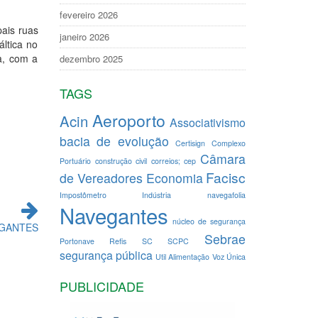
fevereiro 2026
pais ruas
janeiro 2026
ltica no
a, com a
dezembro 2025
TAGS
Aeroporto
Acin
Associativismo
bacia de evolução
Certisign
Complexo
Câmara
Portuário
construção civil
correios; cep
Facisc
de Vereadores
Economia
Impostômetro
Indústria
navegafolia
Navegantes
núcleo de segurança
GANTES
Sebrae
Portonave
Refis
SC
SCPC
segurança pública
Util Alimentação
Voz Única
PUBLICIDADE