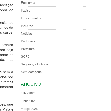
Economia
ssociação
 obra de
Facisc
Impostômetro
rciantes
Indústria
antes da
ns casos,
Notícias
Portonave
o precisa
Prefeitura
bra seja
mente as
SCPC
ada, mas
Segurança Pública
mo sem a
Sem categoria
zados por
euniremos
ARQUIVO
encontrar
julho 2026
junho 2026
des, que
março 2026
a Maia e