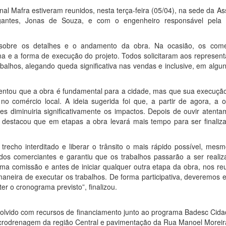
al Mafra estiveram reunidos, nesta terça-feira (05/04), na sede da A
gantes, Jonas de Souza, e com o engenheiro responsável pela
r sobre os detalhes e o andamento da obra. Na ocasião, os come
a e a forma de execução do projeto. Todos solicitaram aos represent
alhos, alegando queda significativa nas vendas e inclusive, em algu
lientou que a obra é fundamental para a cidade, mas que sua execuçã
o comércio local. A ideia sugerida foi que, a partir de agora, a o
s diminuiria significativamente os impactos. Depois de ouvir atenta
, destacou que em etapas a obra levará mais tempo para ser finaliz
recho interditado e liberar o trânsito o mais rápido possível, mes
es dos comerciantes e garantiu que os trabalhos passarão a ser reali
uma comissão e antes de iniciar qualquer outra etapa da obra, nos r
maneira de executar os trabalhos. De forma participativa, deveremos 
 o cronograma previsto”, finalizou.
lvido com recursos de financiamento junto ao programa Badesc Cida
crodrenagem da região Central e pavimentação da Rua Manoel Moreir