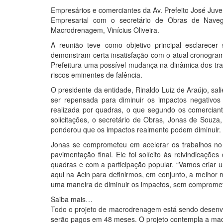
Empresários e comerciantes da Av. Prefeito José Juven
Empresarial com o secretário de Obras de Nave
Macrodrenagem, Vinícius Oliveira.
A reunião teve como objetivo principal esclarece
demonstram certa insatisfação com o atual cronogram
Prefeitura uma possível mudança na dinâmica dos trab
riscos eminentes de falência.
O presidente da entidade, Rinaldo Luiz de Araújo, sa
ser repensada para diminuir os impactos negativos n
realizada por quadras, o que segundo os comerciante
solicitações, o secretário de Obras, Jonas de Souza
ponderou que os impactos realmente podem diminuir.
Jonas se comprometeu em acelerar os trabalhos no t
pavimentação final. Ele foi solícito às reivindicaçõ
quadras e com a participação popular. “Vamos criar 
aqui na Acin para definirmos, em conjunto, a melhor 
uma maneira de diminuir os impactos, sem comprometer
Saiba mais…
Todo o projeto de macrodrenagem está sendo desenvo
serão pagos em 48 meses. O projeto contempla a ma