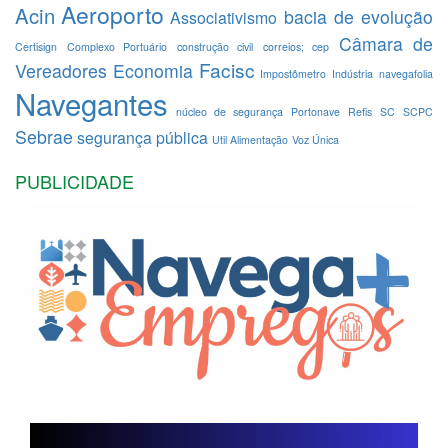
Aeroporto
Acin
bacia de evolução
Associativismo
Câmara de
Certisign
Complexo Portuário
construção civil
correios; cep
Facisc
Vereadores
Economia
Impostômetro
Indústria
navegafolia
Navegantes
núcleo de segurança
Portonave
Refis
SC
SCPC
Sebrae
segurança pública
Util Alimentação
Voz Única
PUBLICIDADE