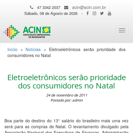
acin@acin.com.br
47 3342 2037
Sábado, 08 de Agosto de 2026
-
Toggl
navig
Início
»
Notícias
»
Eletroeletrônicos serão prioridade dos
consumidores no Natal
Eletroeletrônicos serão prioridade
dos consumidores no Natal
24 de novembro de 2011
Postado por: admin
Boa parte do destino do 13° salário do brasileiro mais uma vez
será para as compras de Natal. O levantamento divulgado pela
Associação Nacional dos Executivos de Finanças, Administração