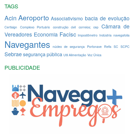
TAGS
Aeroporto
Acin
bacia de evolução
Associativismo
Câmara de
Certisign
Complexo Portuário
construção civil
correios; cep
Facisc
Vereadores
Economia
Impostômetro
Indústria
navegafolia
Navegantes
núcleo de segurança
Portonave
Refis
SC
SCPC
Sebrae
segurança pública
Util Alimentação
Voz Única
PUBLICIDADE