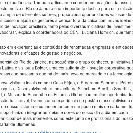
es e experiências. Também articulam e coordenam as ações da associ
ste motivo o Rio de Janeiro é um importante destino para esta missão
 ampla de diferentes setores, proporciona oportunidades valiosas de
sucesso e ajuda os gestores a pensar fora da caixa com novas ideias
de inovação brasileiro, tanto pelas diversas iniciativas de investime
ovadoras”, explica a coordenadora do CENI, Luciana Homrich, que ta
ersão em experiências e conteúdos de renomadas empresas e entidade
 inovadoras e eficazes de gestão e negócios.
mercial do Rio de Janeiro, na sequência o grupo conheceu a Iniciativa 
Latina e visitou a Bolder, uma consultoria de inovação corporativa qu
resas que buscam o que há de mais novo no mercado e na tecnologia
 nove visitas a locais como a Casa Firjan, o Programa Sebrae + Petrob
squisa, Desenvolvimento e Inovação na Sinochem Brasil, a Smarthis,
J, o Museu do Amanhã e os Estúdios Globo, com muitas oportunidade
são foi incrível, tivemos uma experiência de gestão e associativismo d
s do nosso sistema e conhecer também um pouco mais de cada um, f
s oportunizou integrar as ideias e dores do nosso dia a dia em cada
articipar de mais momentos como este junto de profissionais do nosso
sarial de Blumenau.