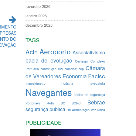
fevereiro 2026
janeiro 2026
dezembro 2025
VIMENTO
MPRESAS
TAGS
ENTO DO
NOVAÇÃO
Aeroporto
Acin
Associativismo
bacia de evolução
Certisign
Complexo
Câmara
Portuário
construção civil
correios; cep
Facisc
de Vereadores
Economia
Impostômetro
Indústria
navegafolia
Navegantes
núcleo de segurança
Sebrae
Portonave
Refis
SC
SCPC
segurança pública
Util Alimentação
Voz Única
PUBLICIDADE