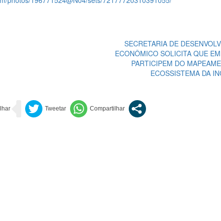
r.com/photos/196771524@N04/sets/72177720310391055/
SECRETARIA DE DESENVOL
ECONÔMICO SOLICITA QUE E
PARTICIPEM DO MAPEAM
ECOSSISTEMA DA I