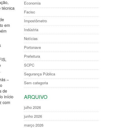
ação,
Economia
 técnica
Facisc
 de
Impostômetro
nto em
Indústria
mbém
Notícias
s
Portonave
Prefeitura
FIS,
SCPC
e
.
Segurança Pública
rás –
Sem categoria
 o
s de
ARQUIVO
o início
ez com
julho 2026
junho 2026
março 2026