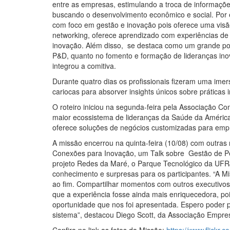
entre as empresas, estimulando a troca de informaçõ
buscando o desenvolvimento econômico e social. Por e
com foco em gestão e inovação pois oferece uma visão
networking, oferece aprendizado com experiências de 
inovação. Além disso, se destaca como um grande polo 
P&D, quanto no fomento e formação de lideranças in
integrou a comitiva.
Durante quatro dias os profissionais fizeram uma im
cariocas para absorver insights únicos sobre práticas
O roteiro iniciou na segunda-feira pela Associação Co
maior ecossistema de lideranças da Saúde da América 
oferece soluções de negócios customizadas para emp
A missão encerrou na quinta-feira (10/08) com outras
Conexões para Inovação, um Talk sobre Gestão de Pe
projeto Redes da Maré, o Parque Tecnológico da UFR
conhecimento e surpresas para os participantes. “A Mis
ao fim. Compartilhar momentos com outros executivo
que a experiência fosse ainda mais enriquecedora, poi
oportunidade que nos foi apresentada. Espero poder p
sistema”, destacou Diego Scott, da Associação Empre