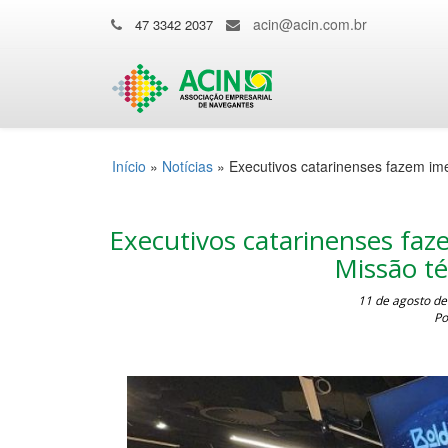
acin@acin.com.br
47 3342 2037
Início
»
Notícias
»
Executivos catarinenses fazem im
Executivos catarinenses fa
Missão té
11 de agosto de
Po