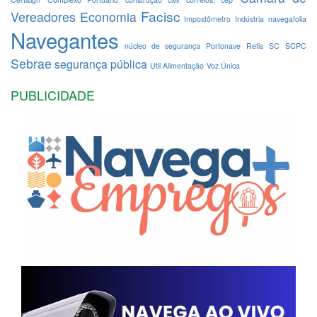
Facisc
Vereadores
Economia
Impostômetro
Indústria
navegafolia
Navegantes
núcleo de segurança
Portonave
Refis
SC
SCPC
Sebrae
segurança pública
Util Alimentação
Voz Única
PUBLICIDADE