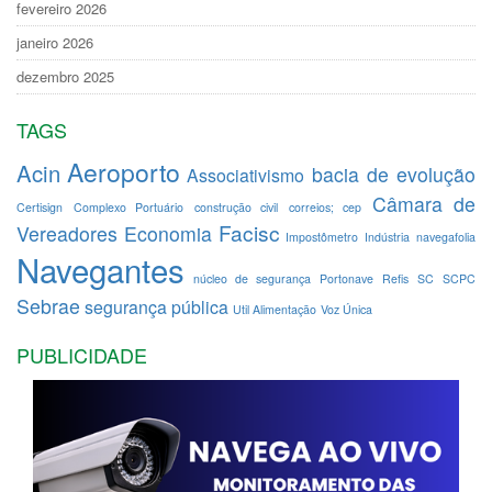
fevereiro 2026
janeiro 2026
dezembro 2025
TAGS
Aeroporto
Acin
bacia de evolução
Associativismo
Câmara de
Certisign
Complexo Portuário
construção civil
correios; cep
Facisc
Vereadores
Economia
Impostômetro
Indústria
navegafolia
Navegantes
núcleo de segurança
Portonave
Refis
SC
SCPC
Sebrae
segurança pública
Util Alimentação
Voz Única
PUBLICIDADE