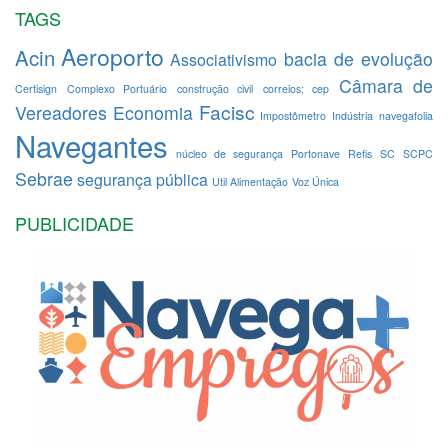
TAGS
Aeroporto
Acin
bacia de evolução
Associativismo
Câmara de
Certisign
Complexo Portuário
construção civil
correios; cep
Facisc
Vereadores
Economia
Impostômetro
Indústria
navegafolia
Navegantes
núcleo de segurança
Portonave
Refis
SC
SCPC
Sebrae
segurança pública
Util Alimentação
Voz Única
PUBLICIDADE