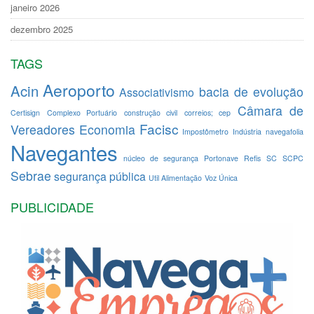
janeiro 2026
dezembro 2025
TAGS
Aeroporto
Acin
bacia de evolução
Associativismo
Câmara de
Certisign
Complexo Portuário
construção civil
correios; cep
Facisc
Vereadores
Economia
Impostômetro
Indústria
navegafolia
Navegantes
núcleo de segurança
Portonave
Refis
SC
SCPC
Sebrae
segurança pública
Util Alimentação
Voz Única
PUBLICIDADE