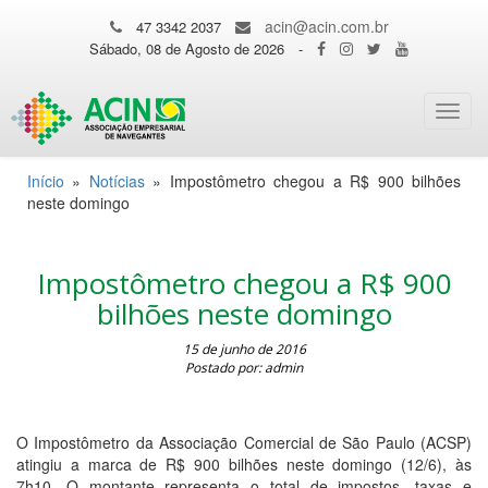
acin@acin.com.br
47 3342 2037
Sábado, 08 de Agosto de 2026
-
Toggl
navig
Início
»
Notícias
»
Impostômetro chegou a R$ 900 bilhões
neste domingo
Impostômetro chegou a R$ 900
bilhões neste domingo
15 de junho de 2016
Postado por: admin
O Impostômetro da Associação Comercial de São Paulo (ACSP)
atingiu a marca de R$ 900 bilhões neste domingo (12/6), às
7h10. O montante representa o total de impostos, taxas e