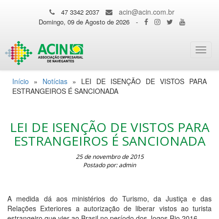
acin@acin.com.br
47 3342 2037
Domingo, 09 de Agosto de 2026
-
Toggl
navig
Início
»
Notícias
»
LEI DE ISENÇÃO DE VISTOS PARA
ESTRANGEIROS É SANCIONADA
LEI DE ISENÇÃO DE VISTOS PARA
ESTRANGEIROS É SANCIONADA
25 de novembro de 2015
Postado por: admin
A medida dá aos ministérios do Turismo, da Justiça e das
Relações Exteriores a autorização de liberar vistos ao turista
estrangeiro que vier ao Brasil no período dos Jogos Rio 2016