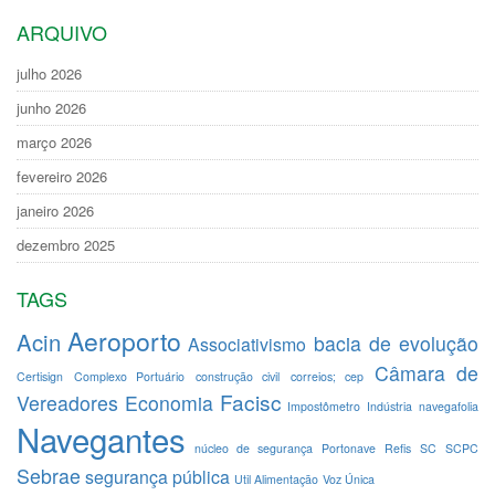
ARQUIVO
julho 2026
junho 2026
março 2026
fevereiro 2026
janeiro 2026
dezembro 2025
TAGS
Aeroporto
Acin
bacia de evolução
Associativismo
Câmara de
Certisign
Complexo Portuário
construção civil
correios; cep
Facisc
Vereadores
Economia
Impostômetro
Indústria
navegafolia
Navegantes
núcleo de segurança
Portonave
Refis
SC
SCPC
Sebrae
segurança pública
Util Alimentação
Voz Única