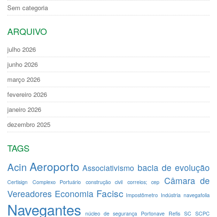
Sem categoria
ARQUIVO
julho 2026
junho 2026
março 2026
fevereiro 2026
janeiro 2026
dezembro 2025
TAGS
Aeroporto
Acin
bacia de evolução
Associativismo
Câmara de
Certisign
Complexo Portuário
construção civil
correios; cep
Facisc
Vereadores
Economia
Impostômetro
Indústria
navegafolia
Navegantes
núcleo de segurança
Portonave
Refis
SC
SCPC