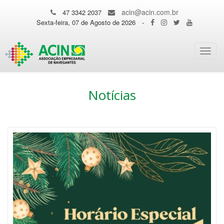
acin@acin.com.br
47 3342 2037
Sexta-feira, 07 de Agosto de 2026
-
Toggl
navig
Notícias