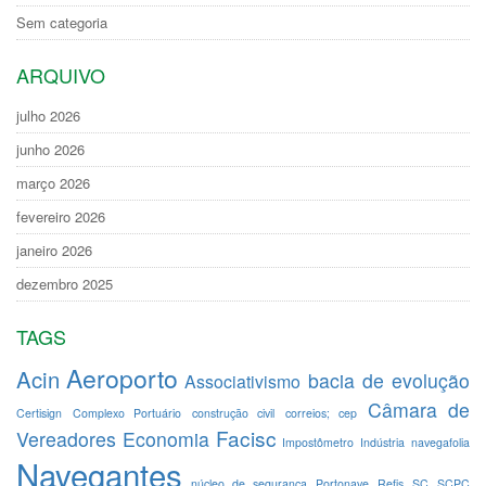
Sem categoria
ARQUIVO
julho 2026
junho 2026
março 2026
fevereiro 2026
janeiro 2026
dezembro 2025
TAGS
Aeroporto
Acin
bacia de evolução
Associativismo
Câmara de
Certisign
Complexo Portuário
construção civil
correios; cep
Facisc
Vereadores
Economia
Impostômetro
Indústria
navegafolia
Navegantes
núcleo de segurança
Portonave
Refis
SC
SCPC