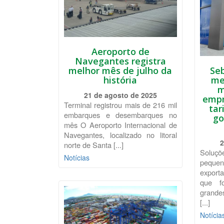
Aeroporto de
Navegantes registra
melhor mês de julho da
Se
história
me
m
21 de agosto de 2025
empr
Terminal registrou mais de 216 mil
tar
embarques e desembarques no
go
mês O Aeroporto Internacional de
Navegantes, localizado no litoral
2
norte de Santa [...]
Soluç
Notícias
peque
export
que f
grande
[...]
Notícia