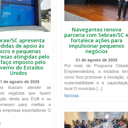
Navegantes renova
parceria com Sebrae/SC 
brae/SC apresenta
fortalece ações para
didas de apoio às
impulsionar pequenos
icro e pequenas
negócios
esas atingidas pelo
21 de agosto de 2025
ifaço imposto pelo
Por meio do Programa Cidad
verno do Estados
Empreendedora, a iniciativa te
Unidos
como foco promover a inovação, 
1 de agosto de 2025
sustentabilidade e a capacitaçã
ões buscam atender os
local O município [...]
nos negócios que fazem
Notícias
ação direta aos EUA e os
ornecem para médias e
s empresas exportadoras O
s