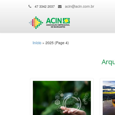
acin@acin.com.br
47 3342 2037
Início
»
2025
(Page 4)
Arqu