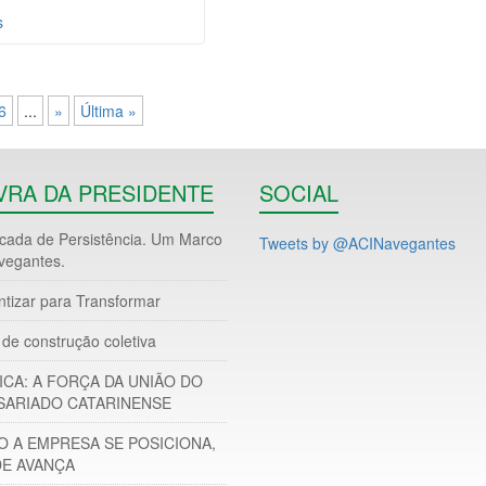
s
6
...
»
Última »
VRA DA PRESIDENTE
SOCIAL
ada de Persistência. Um Marco
Tweets by @ACINavegantes
vegantes.
ntizar para Transformar
de construção coletiva
ICA: A FORÇA DA UNIÃO DO
ARIADO CATARINENSE
 A EMPRESA SE POSICIONA,
DE AVANÇA