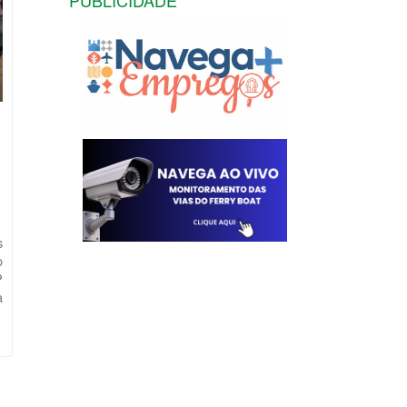
PUBLICIDADE
s
o
P
a