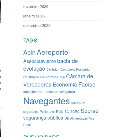
fevereiro 2026
janeiro 2026
dezembro 2025
e
TAGS
Aeroporto
Acin
bacia de
Associativismo
evolução
e
Certisign
Complexo Portuário
Câmara de
m
construção civil
correios; cep
a
Facisc
Vereadores
Economia
o
Impostômetro
Indústria
navegafolia
Navegantes
núcleo de
Sebrae
segurança
Portonave
Refis
SC
SCPC
segurança pública
Util Alimentação
Voz
Única