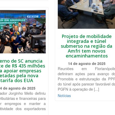
Projeto de mobilidade
integrada e túnel
submerso na região da
Amfri tem novos
encaminhamentos
erno de SC anuncia
14 de agosto de 2025
e de R$ 435 milhões
Reuniões em Florianópoli
a apoiar empresas
definiram ações para avanço d
etadas pela nova
Promobis e estruturação da PP
tarifa dos EUA
do túnel após parecer favorável d
4 de agosto de 2025
PGFN à operação de [...]
dor Jorginho Mello definiu
Notícias
ributárias e financeiras para
ger empregos e manter a
itividade dos exportadores