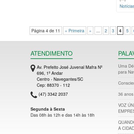
Notícia
Página 4 de 11
« Primeira
«
...
2
3
4
5
ATENDIMENTO
PALA
Uma Déc
Av. Prefeito José Juvenal Mafra Nº
para Na
696, 1º Andar
Centro - Navegantes/SC
Conscie
Cep: 88370 - 112
(47) 3342 2037
36 anos 
VOZ ÚN
Segunda à Sexta
EMPRES
Das 08h às 12h e das 14h às 18h
QUANDO
A CIDA