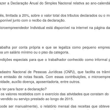
zer a Declaração Anual do Simples Nacional relativa ao ano-calendá
s, limitada a 20%, sobre o valor total dos tributos declarados ou o 
ponível junto com o recibo da declaração.
croempreendedor Individual está disponível na internet na página da
balha por conta própria e que se legaliza como pequeno empresá
 um salário mínimo ou o piso da categoria.
ndições especiais para que o trabalhador conhecido como informal 
dastro Nacional de Pessoas Jurídicas (CNPJ), que facilita os trâmi
 e emissão de notas fiscais. Com essas contribuições, o microempr
nidade, auxílio doença, aposentadoria, entre outros.
 ter para fazer a declaração?
 os valores recebidos com o exercício das atividades que constam do
 vendido ou serviço prestado ao longo de 2015.
pode ser manualmente), o relatório mensal das receitas que obtev