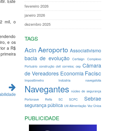
tir. Este
fevereiro 2026
janeiro 2026
2 mil, o
dezembro 2025
pendendo
TAGS
ro, e os
Aeroporto
ior a R$
Acin
Associativismo
 primeira
bacia de evolução
Certisign
Complexo
Câmara
Portuário
construção civil
correios; cep
Facisc
de Vereadores
Economia
Impostômetro
Indústria
navegafolia
Navegantes
núcleo de segurança
abilidade
Sebrae
Portonave
Refis
SC
SCPC
segurança pública
Util Alimentação
Voz Única
PUBLICIDADE