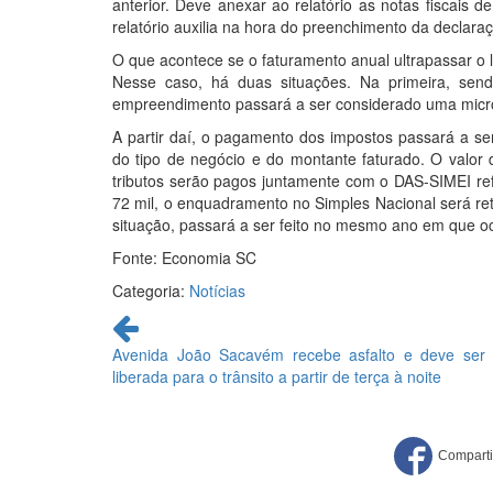
anterior. Deve anexar ao relatório as notas fiscais 
relatório auxilia na hora do preenchimento da declara
O que acontece se o faturamento anual ultrapassar o l
Nesse caso, há duas situações. Na primeira, se
empreendimento passará a ser considerado uma mic
A partir daí, o pagamento dos impostos passará a s
do tipo de negócio e do montante faturado. O valor
tributos serão pagos juntamente com o DAS-SIMEI re
72 mil, o enquadramento no Simples Nacional será ret
situação, passará a ser feito no mesmo ano em que o
Fonte: Economia SC
Categoria:
Notícias
Continue
lendo
Avenida João Sacavém recebe asfalto e deve ser
liberada para o trânsito a partir de terça à noite