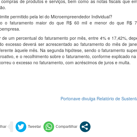
de compras de produtos e serviços, bem como as notas fiscais que emi
ção.
imite permitido pela lei do Microempreendedor Individual?
ndo o faturamento maior do que R$ 60 mil e menor do que R$ 7
roempresa.
er de um percentual do faturamento por mês, entre 4% e 17,42%, de
 do excesso deverá ser acrescentado ao faturamento do mês de janei
ferente àquele mês. Na segunda hipótese, sendo o faturamento super
roativo, e o recolhimento sobre o faturamento, conforme explicado na
correu o excesso no faturamento, com acréscimos de juros e multa.
Portonave divulga Relatório de Sustent